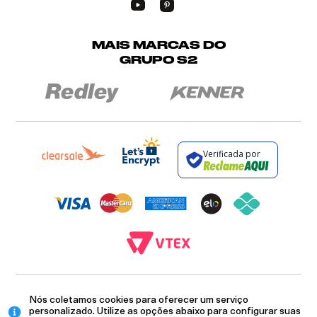
MAIS MARCAS DO
GRUPO S2
Verificada por
BROCKTON INDÚSTRIA E COMÉRCIO DE VESTUÁRIO E FACÇÕES LTDA - CNPJ:
12.093.445/0002-23
Nós coletamos cookies para oferecer um serviço
RUA JUMECY RODRIGUES GOMES, 331 - ANEXO 2 - CENTRO - PIRAÍ - RIO DE
personalizado. Utilize as opções abaixo para configurar suas