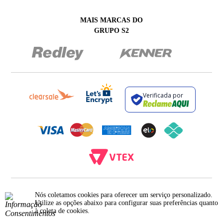
MAIS MARCAS DO
GRUPO S2
Verificada por
BROCKTON INDÚSTRIA E COMÉRCIO DE VESTUÁRIO E FACÇÕES LTDA - CNPJ:
Nós coletamos cookies para oferecer um serviço personalizado.
12.093.445/0002-23
RUA JUMECY RODRIGUES GOMES, 331 - ANEXO 2 - CENTRO - PIRAÍ - RIO DE
Utilize as opções abaixo para configurar suas preferências quanto
JANEIRO. CEP.: 27.175-000
à coleta de cookies.